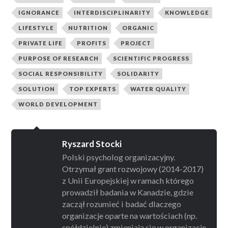
IGNORANCE
INTERDISCIPLINARITY
KNOWLEDGE
LIFESTYLE
NUTRITION
ORGANIC
PRIVATE LIFE
PROFITS
PROJECT
PURPOSE OF RESEARCH
SCIENTIFIC PROGRESS
SOCIAL RESPONSIBILITY
SOLIDARITY
SOLUTION
TOP EXPERTS
WATER QUALITY
WORLD DEVELOPMENT
Ryszard Stocki
Polski psycholog organizacyjny.
Otrzymał grant rozwojowy (2014-2017)
z Unii Europejskiej w ramach którego
prowadził badania w Kanadzie, gdzie
zaczął rozumieć i badać dlaczego
organizacje oparte na wartościach (np.
spółdzielnie) zmieniają się w organizacje