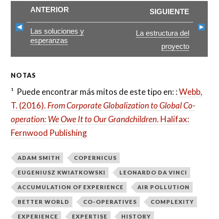
ANTERIOR
SIGUIENTE
Las soluciones y
La estructura del
esperanzas
proyecto
NOTAS
¹ Puede encontrar más mitos de este tipo en: :
Webb,
T. (2016).
From Corporate Globalization to Global Co-
operation: We Owe It to Our Grandchildren
. Halifax:
Fernwood Publishing
ADAM SMITH
COPERNICUS
EUGENIUSZ KWIATKOWSKI
LEONARDO DA VINCI
ACCUMULATION OF EXPERIENCE
AIR POLLUTION
BETTER WORLD
CO-OPERATIVES
COMPLEXITY
EXPERIENCE
EXPERTISE
HISTORY