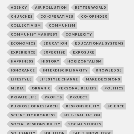
AGENCY
AIR POLLUTION
BETTER WORLD
CHURCHES
CO-OPERATIVES
CO-OPINDEX
COLLECTIVISM
COMMUNISM
COMMUNIST MANIFEST
COMPLEXITY
ECONOMICS
EDUCATION
EDUCATIONAL SYSTEMS
EXPERIENCE
EXPERTISE
EXPOSURE
HAPPINESS
HISTORY
HORIZONTALISM
IGNORANCE
INTERDISCIPLINARITY
KNOWLEDGE
LIFESTYLE
LIFESTYLE CHANGE
MAKE DECISIONS
MEDIA
ORGANIC
PERSONAL BELIEFS
POLITICS
PRIVATE LIFE
PROFITS
PROJECT
PURPOSE OF RESEARCH
RESPONSIBILITY
SCIENCE
SCIENTIFIC PROGRESS
SELF-EVALUATION
SOCIAL RESPONSIBILITY
SOCIAL STUDIES
SOLIDARITY
SOLUTION
TACIT KNOWLEDGE