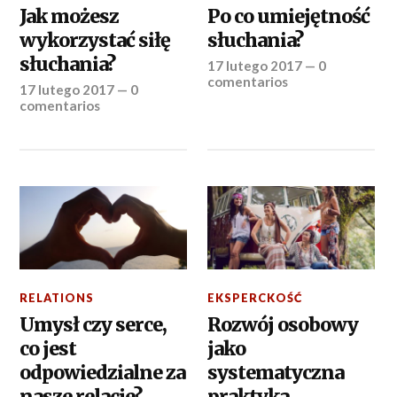
Jak możesz
Po co umiejętność
wykorzystać siłę
słuchania?
słuchania?
17 lutego 2017
—
0
comentarios
17 lutego 2017
—
0
comentarios
RELATIONS
EKSPERCKOŚĆ
Umysł czy serce,
Rozwój osobowy
co jest
jako
odpowiedzialne za
systematyczna
nasze relacje?
praktyka