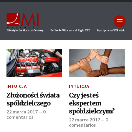
INTUICJA
INTUICJA
Złożoności świata
Czy jesteś
spółdzielczego
ekspertem
spółdzielczym?
22 marca 2017
—
0
comentarios
22 marca 2017
—
0
comentarios