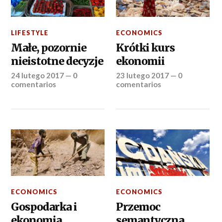
LIFESTYLE
ECONOMICS
Małe, pozornie
Krótki kurs
nieistotne decyzje
ekonomii
24 lutego 2017
—
0
23 lutego 2017
—
0
comentarios
comentarios
ECONOMICS
ECONOMICS
Gospodarka i
Przemoc
ekonomia
semantyczna