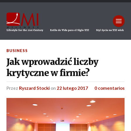
BUSINESS
Jak wprowadzić liczby
krytyczne w firmie?
przez
Ryszard Stocki
on
22 lutego 2017
0 comentarios