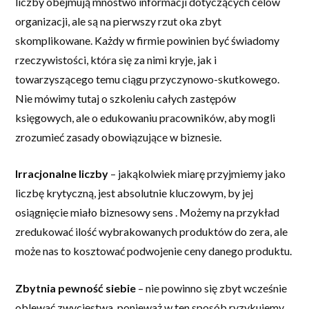
liczby obejmują mnóstwo informacji dotyczących celów
organizacji, ale są na pierwszy rzut oka zbyt
skomplikowane. Każdy w firmie powinien być świadomy
rzeczywistości, która się za nimi kryje, jak i
towarzyszącego temu ciągu przyczynowo-skutkowego.
Nie mówimy tutaj o szkoleniu całych zastępów
księgowych, ale o edukowaniu pracowników, aby mogli
zrozumieć zasady obowiązujące w biznesie.
Irracjonalne liczby
– jakąkolwiek miarę przyjmiemy jako
liczbę krytyczną, jest absolutnie kluczowym, by jej
osiągnięcie miało biznesowy sens . Możemy na przykład
zredukować ilość wybrakowanych produktów do zera, ale
może nas to kosztować podwojenie ceny danego produktu.
Zbytnia pewność siebie
– nie powinno się zbyt wcześnie
oblewać zwycięstwa, ponieważ w ten sposób ryzykujemy