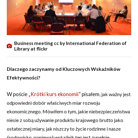
Business meeting cc by International Federation of
Library at flickr
Dlaczego zaczynamy od Kluczowych Wskaźników
Efektywności?
W
poście
„Krótki kurs ekonomii”
pisałem
, jak ważny jest
odpowiedni dobór właściwych miar rozwoju
ekonomicznego. Mówiłem o tym, jakie niebezpieczeństwa
niesie z sobą używanie produktu krajowego brutto jako
ostatecznej miary, jak niszczy to życie rodzinne i nasze
środowisko, ponieważ wskaźnik ten jest zupełnie