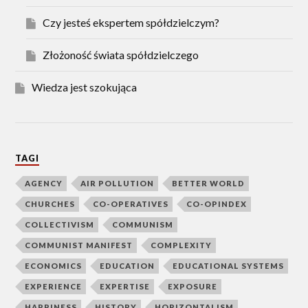
Czy jesteś ekspertem spółdzielczym?
Złożoność świata spółdzielczego
Wiedza jest szokująca
TAGI
AGENCY
AIR POLLUTION
BETTER WORLD
CHURCHES
CO-OPERATIVES
CO-OPINDEX
COLLECTIVISM
COMMUNISM
COMMUNIST MANIFEST
COMPLEXITY
ECONOMICS
EDUCATION
EDUCATIONAL SYSTEMS
EXPERIENCE
EXPERTISE
EXPOSURE
HAPPINESS
HISTORY
HORIZONTALISM