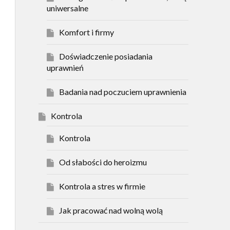
uniwersalne
Komfort i firmy
Doświadczenie posiadania
uprawnień
Badania nad poczuciem uprawnienia
Kontrola
Kontrola
Od słabości do heroizmu
Kontrola a stres w firmie
Jak pracować nad wolną wolą