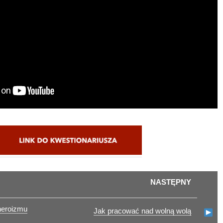
NASTĘPNY
heroizmu
Jak pracować nad wolną wolą