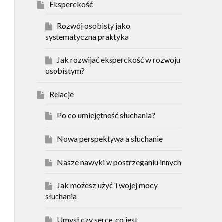
Eksperckość
Rozwój osobisty jako
systematyczna praktyka
Jak rozwijać eksperckość w rozwoju
osobistym?
Relacje
Po co umiejętność słuchania?
Nowa perspektywa a słuchanie
Nasze nawyki w postrzeganiu innych
Jak możesz użyć Twojej mocy
słuchania
Umysł czy serce, co jest