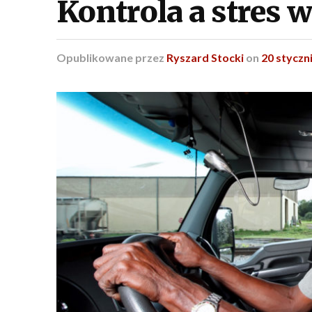
Kontrola a stres w
Opublikowane
przez
Ryszard Stocki
on
20 styczn