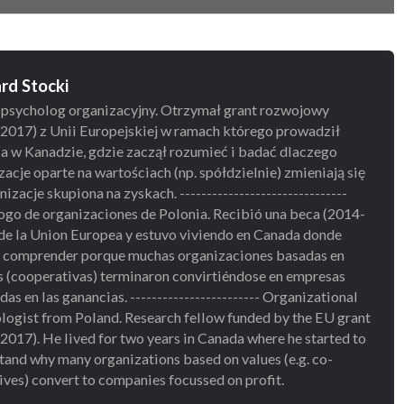
rd Stocki
 psycholog organizacyjny. Otrzymał grant rozwojowy
2017) z Unii Europejskiej w ramach którego prowadził
a w Kanadzie, gdzie zaczął rozumieć i badać dlaczego
zacje oparte na wartościach (np. spółdzielnie) zmieniają się
izacje skupiona na zyskach. -------------------------------
ogo de organizaciones de Polonia. Recibió una beca (2014-
de la Union Europea y estuvo viviendo en Canada donde
a comprender porque muchas organizaciones basadas en
s (cooperativas) terminaron convirtiéndose en empresas
as en las ganancias. ------------------------ Organizational
logist from Poland. Research fellow funded by the EU grant
2017). He lived for two years in Canada where he started to
tand why many organizations based on values (e.g. co-
ives) convert to companies focussed on profit.