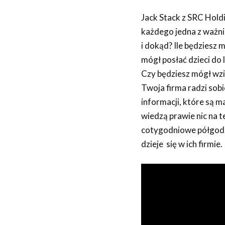
Jack Stack z SRC Hold
każdego jedna z ważni
i dokąd? Ile będziesz
mógł posłać dzieci do
Czy będziesz mógł wzi
Twoja firma radzi sob
informacji, które są ma
wiedzą prawie nic na t
cotygodniowe półgodzi
dzieje się w ich firmi