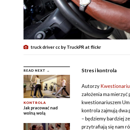
truck driver cc by TruckPR at flickr
Stres i kontrola
READ NEXT →
Autorzy
Kwestionariu
założenia ma mierzyć p
kwestionariuszem Umie
KONTROLA
Jak pracować nad
kontrola zajmują dwa 
wolną wolą
– będziemy bardziej z
przytrafiają się nam r