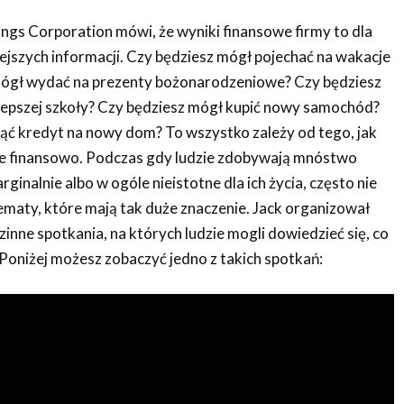
ings Corporation mówi, że wyniki finansowe firmy to dla
ejszych informacji. Czy będziesz mógł pojechać na wakacje
 mógł wydać na prezenty bożonarodzeniowe? Czy będziesz
 lepszej szkoły? Czy będziesz mógł kupić nowy samochód?
ąć kredyt na nowy dom? To wszystko zależy od tego, jak
ie finansowo. Podczas gdy ludzie zdobywają mnóstwo
rginalnie albo w ogóle nieistotne dla ich życia, często nie
ematy, które mają tak duże znaczenie. Jack organizował
nne spotkania, na których ludzie mogli dowiedzieć się, co
e. Poniżej możesz zobaczyć jedno z takich spotkań: