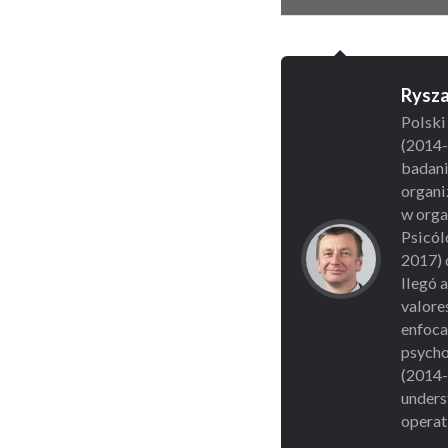
Rysza
Polski
(2014-
badani
organi
w organ
Psicól
2017) 
llegó 
valore
enfocad
psycho
(2014-
unders
operat