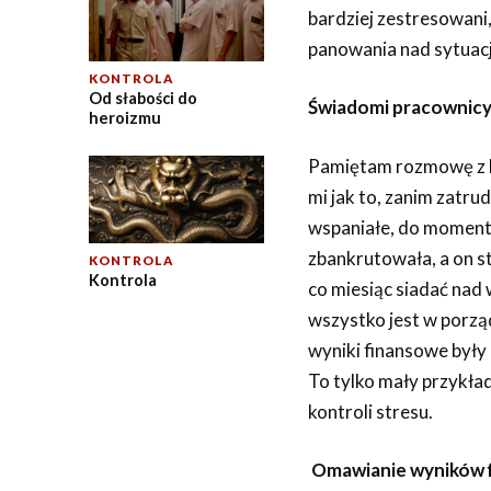
bardziej zestresowani,
panowania nad sytuacj
KONTROLA
Od słabości do
Świadomi pracownic
heroizmu
Pamiętam rozmowę z k
mi jak to, zanim zatru
wspaniałe, do momentu
zbankrutowała, a on st
KONTROLA
Kontrola
co miesiąc siadać nad
wszystko jest w porzą
wyniki finansowe były
To tylko mały przykład
kontroli stresu.
Omawianie wyników 