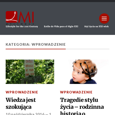
KATEGORIA: WPROWADZENIE
WPROWADZENIE
WPROWADZENIE
Wiedza jest
Tragedie stylu
szokująca
życia – rodzinna
historia o
10 października 2016
—
1